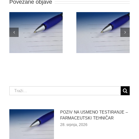
Povezane objave
O
NATJEČAJ ZA
ODLUKU O PRIJAMU
RADNO MJESTO –
–
FARMACEUTSKI
VOZAČ/DOSTAVLJAČ
TEHNIČAR (M/Ž)
Traži...
POZIV NA USMENO TESTIRANJE –
FARMACEUTSKI TEHNIČAR
28. srpnja, 2026