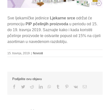
Sve ljekarničke jedinice
Ljekarne srce
održat će
promociju
PIP pčelinjih proizvoda
u periodu od 15.
do 19. travnja 2019. Saznajte kako i kada koristiti
pčelinje proizvode te ostvarite popust od 15% na cijeli
asortiman u navedenom razdoblju.
15. travnja, 2019
|
Novosti
Podijelite ovu objavu
Facebook
Twitter
Reddit
LinkedIn
WhatsApp
Tumblr
Pinterest
Vk
Email: