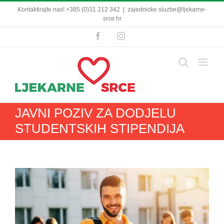
Skip
Kontaktirajte nas! +385 (0)31 212 342
|
zajednicke.sluzbe@ljekarne-
to
srce.hr
content
Facebook
Instagram
JAVNI POZIV ZA DODJELU
STUDENTSKIH STIPENDIJA