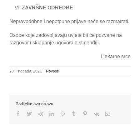
ZAVRŠNE ODREDBE
Nepravodobne i nepotpune prijave neće se razmatrati.
Osobe koje zadovoljavaju uvjete bit će pozvane na
razgovor i sklapanje ugovora o stipendiji.
Ljekarne srce
20. listopada, 2021
|
Novosti
Podijelite ovu objavu
Facebook
Twitter
Reddit
LinkedIn
WhatsApp
Tumblr
Pinterest
Vk
Email: