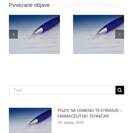
Povezane objave
O
NATJEČAJ ZA
ODLUKU O PRIJAMU
RADNO MJESTO –
–
FARMACEUTSKI
VOZAČ/DOSTAVLJAČ
TEHNIČAR (M/Ž)
Traži...
POZIV NA USMENO TESTIRANJE –
FARMACEUTSKI TEHNIČAR
28. srpnja, 2026