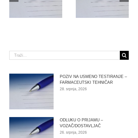
RADNO MJESTO –
–
FARMACEUTSKI
VOZAČ/DOSTAVLJAČ
TEHNIČAR (M/Ž)
Traži...
POZIV NA USMENO TESTIRANJE –
FARMACEUTSKI TEHNIČAR
28. srpnja, 2026
ODLUKU O PRIJAMU –
VOZAČ/DOSTAVLJAČ
26. srpnja, 2026