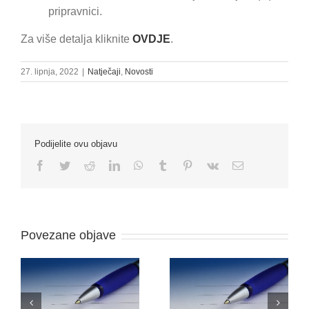
pripravnici.
Za više detalja kliknite
OVDJE
.
27. lipnja, 2022
|
Natječaji
,
Novosti
Podijelite ovu objavu
Facebook
Twitter
Reddit
LinkedIn
WhatsApp
Tumblr
Pinterest
Vk
Email:
Povezane objave
O
NATJEČAJ ZA
ODLUKU O PRIJAMU