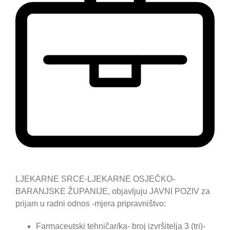
LJEKARNE SRCE-LJEKARNE OSJEČKO-
BARANJSKE ŽUPANIJE, objavljuju JAVNI POZIV za
prijam u radni odnos -mjera pripravništvo:
Farmaceutski tehničar/ka- broj izvršitelja 3 (tri)-