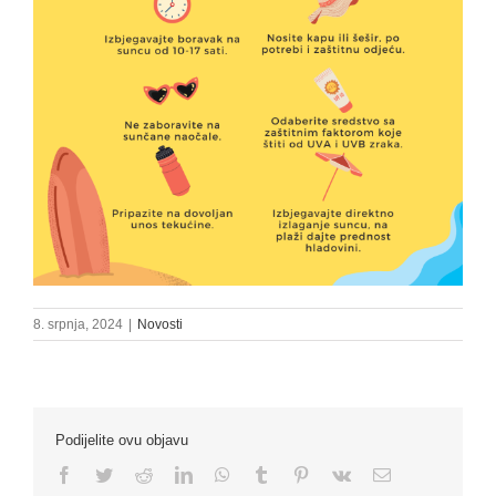
8. srpnja, 2024
|
Novosti
Podijelite ovu objavu
Facebook
Twitter
Reddit
LinkedIn
WhatsApp
Tumblr
Pinterest
Vk
Email: