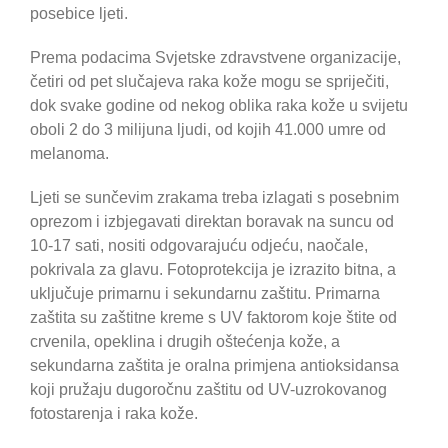
posebice ljeti.
Prema podacima Svjetske zdravstvene organizacije,
četiri od pet slučajeva raka kože mogu se spriječiti,
dok svake godine od nekog oblika raka kože u svijetu
oboli 2 do 3 milijuna ljudi, od kojih 41.000 umre od
melanoma.
Ljeti se sunčevim zrakama treba izlagati s posebnim
oprezom i izbjegavati direktan boravak na suncu od
10-17 sati, nositi odgovarajuću odjeću, naočale,
pokrivala za glavu. Fotoprotekcija je izrazito bitna, a
uključuje primarnu i sekundarnu zaštitu. Primarna
zaštita su zaštitne kreme s UV faktorom koje štite od
crvenila, opeklina i drugih oštećenja kože, a
sekundarna zaštita je oralna primjena antioksidansa
koji pružaju dugoročnu zaštitu od UV-uzrokovanog
fotostarenja i raka kože.