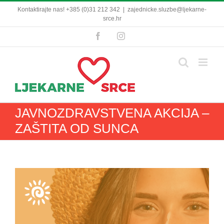
Skip
Kontaktirajte nas! +385 (0)31 212 342
|
zajednicke.sluzbe@ljekarne-
to
srce.hr
content
Facebook
Instagram
JAVNOZDRAVSTVENA AKCIJA –
ZAŠTITA OD SUNCA