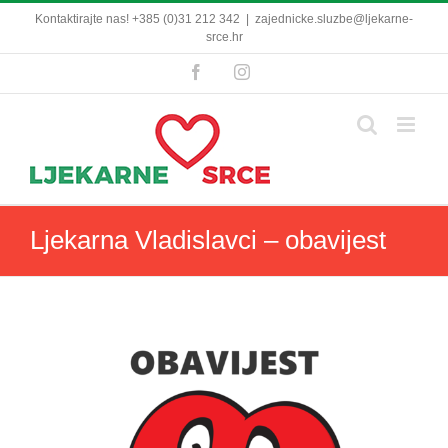
Skip
Kontaktirajte nas! +385 (0)31 212 342
|
zajednicke.sluzbe@ljekarne-
to
srce.hr
content
Facebook
Instagram
Ljekarna Vladislavci – obavijest