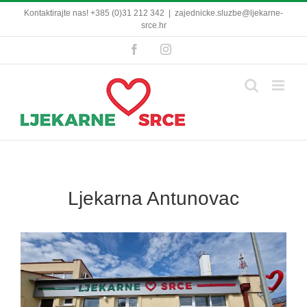
Skip
Kontaktirajte nas! +385 (0)31 212 342
|
zajednicke.sluzbe@ljekarne-
to
srce.hr
content
Facebook
Instagram
Ljekarna Antunovac