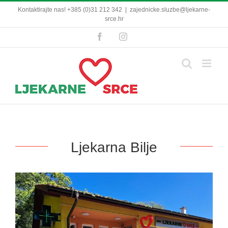
Skip
Kontaktirajte nas! +385 (0)31 212 342
|
zajednicke.sluzbe@ljekarne-
to
srce.hr
content
Facebook
Instagram
Ljekarna Bilje