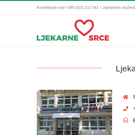
Skip
Kontaktirajte nas! +385 (0)31 212 342
|
zajednicke.sluzbe@
to
content
Ljek