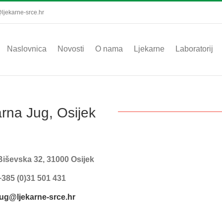
ljekarne-srce.hr
Naslovnica
Novosti
O nama
Ljekarne
Laboratorij
arna Jug, Osijek
Biševska 32, 31000 Osijek
+385 (0)31 501 431
jug@ljekarne-srce.hr