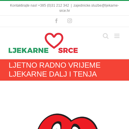
Skip
Kontaktirajte nas! +385 (0)31 212 342
|
zajednicke.sluzbe@ljekarne-
to
srce.hr
content
Facebook
Instagram
LJETNO RADNO VRIJEME
LJEKARNE DALJ I TENJA