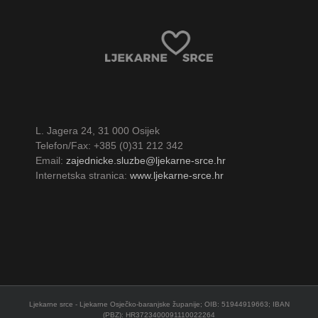
L. Jagera 24, 31 000 Osijek
Telefon/Fax: +385 (0)31 212 342
Email:
zajednicke.sluzbe@ljekarne-srce.hr
Internetska stranica:
www.ljekarne-srce.hr
Ljekarne srce - Ljekarne Osječko-baranjske županije; OIB: 51944919663; IBAN
(PBZ): HR3723400091110022264