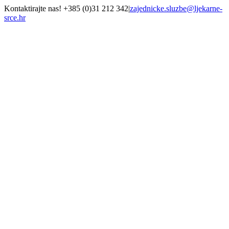
Skip
Kontaktirajte nas! +385 (0)31 212 342
|
zajednicke.sluzbe@ljekarne-
to
srce.hr
content
Facebook
Instagram