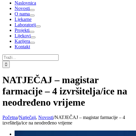
Naslovnica
Novosti
O nama
Ljekarne
Laboratorij
Projekti
Lijekovi
Karijera
Kontakt
Traži...
NATJEČAJ – magistar
farmacije – 4 izvršitelja/ice na
neodređeno vrijeme
Početna
/
Natječaji
,
Novosti
/
NATJEČAJ – magistar farmacije – 4
izvršitelja/ice na neodređeno vrijeme
