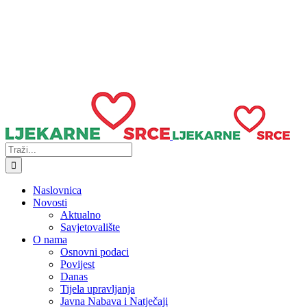
Traži...
Naslovnica
Novosti
Aktualno
Savjetovalište
O nama
Osnovni podaci
Povijest
Danas
Tijela upravljanja
Javna Nabava i Natječaji