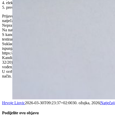
4. elektronički zapis o radnom stažu
5. presliku odobrenja za samostalan rad.
Prijave s dokazima o ispunjavanju uvjeta natječaja dostavljaju se na 
natječaja na stranici Hrvatskog zavoda za zapošljavanje
Nepravodobne i nepotpune prijave neće se razmatrati. Kandidati će bit
Na natječaj se mogu javiti osobe obaju spolova (čl.13. Zakona o ravn
S kandidatima koji ispunjavaju uvjete iz Natječaja i koji su podnijeli
testiranja/razgovora biti će objavljena na mrežnoj stranici : www.ljekar
Sukladno obvezi iz članka 102. Zakona o hrvatskim braniteljima iz Do
ispunjavanju traženih uvjeta, priložiti i sve potrebne dokaze dostupne 
https://branitelji.gov.hr/UserDocsImages//dokumenti/Nikola/
Kandidati koji se pozivaju na pravo prednosti prilikom zapošljavanja, 
32/20), dužni su se u prijavi pozvati na navedeni članak Zakona, te uz
vođenja očevidnika zaposlenih osoba s invaliditetom.
U svrhu zaštite osobnih podataka dostavljenu dokumentaciju u sklopu p
način.
Hrvoje Liovic
2026-03-30T09:23:37+02:00
30. ožujka, 2026
|
Natječaji
Podijelite ovu objavu