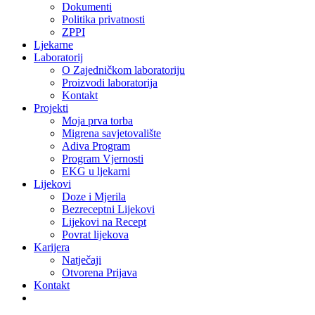
Dokumenti
Politika privatnosti
ZPPI
Ljekarne
Laboratorij
O Zajedničkom laboratoriju
Proizvodi laboratorija
Kontakt
Projekti
Moja prva torba
Migrena savjetovalište
Adiva Program
Program Vjernosti
EKG u ljekarni
Lijekovi
Doze i Mjerila
Bezreceptni Lijekovi
Lijekovi na Recept
Povrat lijekova
Karijera
Natječaji
Otvorena Prijava
Kontakt