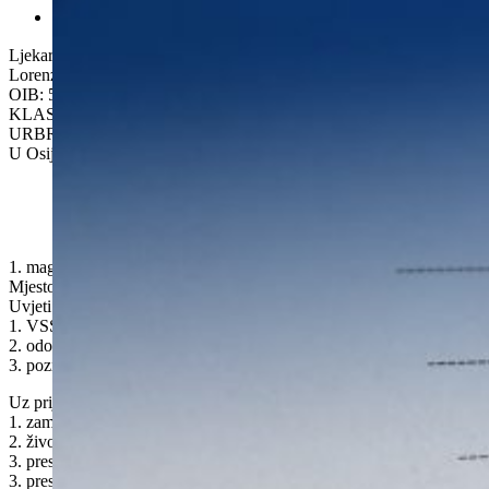

Ljekarne Osječko – baranjske županije
Lorenza Jägera 24, Osijek
OIB: 51944919663
KLASA:114-02/26-01/03
URBROJ:1-10-385-26-02
U Osijeku, 30. ožujka 2026. godine
Na temelju članka 28. Statuta Ljekar
1. magistar farmacije –4 izvršitelja/ice na neodređeno vrijeme
Mjesto rada: Osijek i Baranja
Uvjeti:
1. VSS, farmaceutsko-biokemijski fakultet, magistar farmacije
2. odobrenje za samostalan rad
3. poznavanje rada na računalu
Uz prijavu na natječaj prilaže se
1. zamolba
2. životopis
3. presliku domovnice
3. presliku diplome