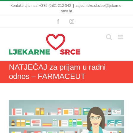
Skip
Kontaktirajte nas! +385 (0)31 212 342
|
zajednicke.sluzbe@ljekarne-
to
srce.hr
content
Facebook
Instagram
NATJEČAJ za prijam u radni
odnos – FARMACEUT