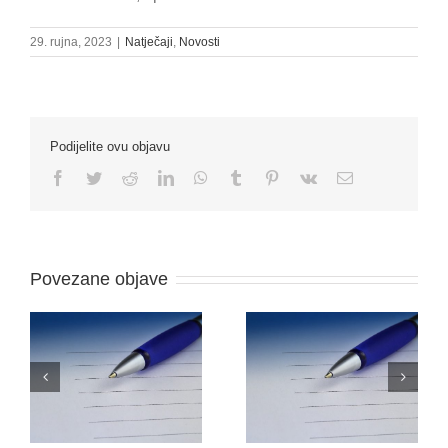
29. rujna, 2023
|
Natječaji
,
Novosti
Podijelite ovu objavu
Facebook
Twitter
Reddit
LinkedIn
WhatsApp
Tumblr
Pinterest
Vk
Email:
Povezane objave
O
NATJEČAJ ZA
ODLUKU O PRIJAMU
RADNO MJESTO –
–
FARMACEUTSKI
VOZAČ/DOSTAVLJAČ
TEHNIČAR (M/Ž)