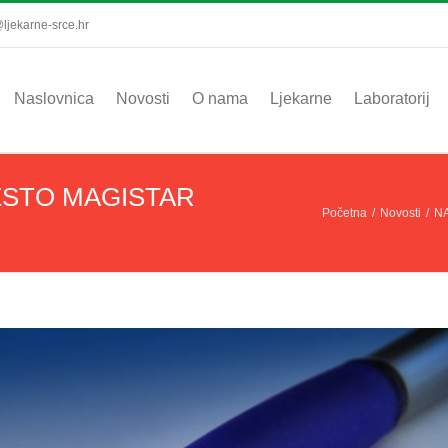
ljekarne-srce.hr
Naslovnica
Novosti
O nama
Ljekarne
Laboratorij
ESTO MAGISTAR
Početna
/
Novosti
/
NA