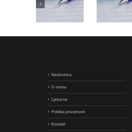
ZIV NA USMENO
NATJ
ODLUKU O
TESTIRANJE –
RADNO 
PRIJAMU –
ARMACEUTSKI
FARMA
VOZAČ/DOSTAVLJAČ
TEHNIČAR
TEHNIČ
Naslovnica
O nama
Ljekarne
Politika privatnosti
Kontakt