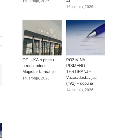
Ž)
16. srpnja, 2026
16. srpnja, 2026
ODLUKA o prijmu
POZIV NA
u radni odnos –
PISMENO
Magistar farmacije
TESTIRANJE –
ail:
Vozač/dostavljač
14. srpnja, 2026
(m/ž) – dopuna
14. srpnja, 2026