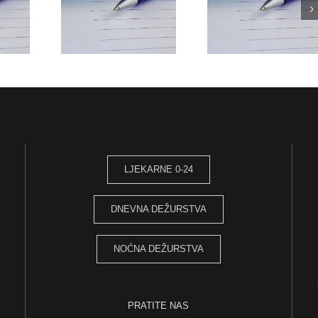
EČAJ ZA
POZIV NA USMENO
ODLUKA o prij
MJESTO –
TESTIRANJE –
radni odnos
CEUTSKI
VOZAČ
Magistar farma
AR (M/Ž)
DOSTAVLJAČ (M/Ž)
LJEKARNE 0-24
DNEVNA DEŽURSTVA
NOĆNA DEŽURSTVA
PRATITE NAS