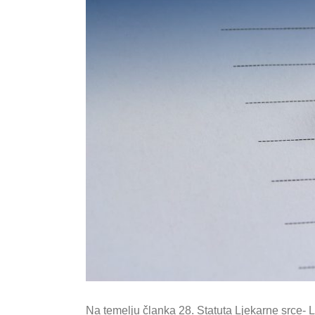
Na temelju članka 28. Statuta Ljekarne srce- 