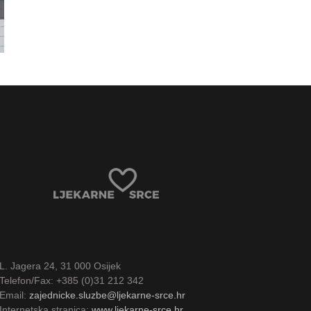
mu u
 –
cije
L. Jagera 24, 31 000 Osijek
Telefon/Fax: +385 (0)31 212 342
Email:
zajednicke.sluzbe@ljekarne-srce.hr
Internetska stranica:
www.ljekarne-srce.hr