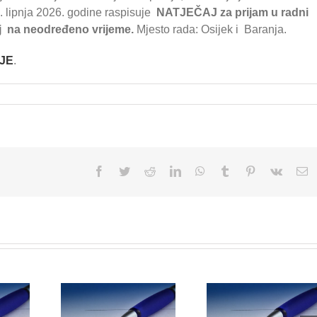
 lipnja 2026. godine raspisuje
NATJEČAJ
za prijam u radni
elj na neodređeno vrijeme.
Mjesto rada: Osijek i Baranja.
JE
.
Facebook
Twitter
Reddit
LinkedIn
WhatsApp
Tumblr
Pinterest
Vk
Em