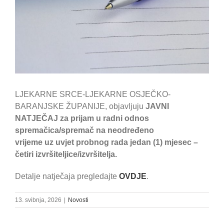
LJEKARNE SRCE-LJEKARNE OSJEČKO-
BARANJSKE ŽUPANIJE,
objavljuju
JAVNI
NATJEČAJ
z
a prijam u radni odnos
s
premačica/spremač
na neodređeno
vrijeme
uz
uvjet
prob
nog
r
ada
jedan
(1)
mjesec –
četiri izvršiteljice/izvršitelja.
Detalje natječaja pregledajte
OVDJE
.
13. svibnja, 2026
|
Novosti