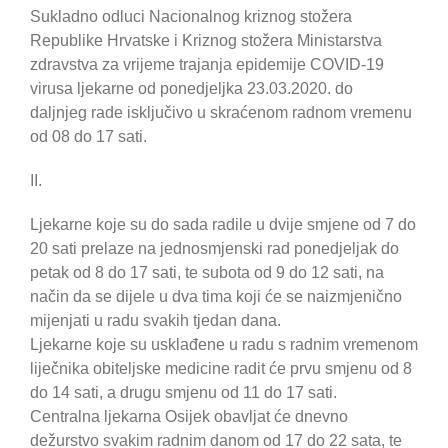
Sukladno odluci Nacionalnog kriznog stožera
Republike Hrvatske i Kriznog stožera Ministarstva
zdravstva za vrijeme trajanja epidemije COVID-19
virusa ljekarne od ponedjeljka 23.03.2020. do
daljnjeg rade isključivo u skraćenom radnom vremenu
od 08 do 17 sati.
II.
Ljekarne koje su do sada radile u dvije smjene od 7 do
20 sati prelaze na jednosmjenski rad ponedjeljak do
petak od 8 do 17 sati, te subota od 9 do 12 sati, na
način da se dijele u dva tima koji će se naizmjenično
mijenjati u radu svakih tjedan dana.
Ljekarne koje su usklađene u radu s radnim vremenom
liječnika obiteljske medicine radit će prvu smjenu od 8
do 14 sati, a drugu smjenu od 11 do 17 sati.
Centralna ljekarna Osijek obavljat će dnevno
dežurstvo svakim radnim danom od 17 do 22 sata, te