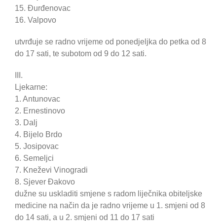
15. Đurđenovac
16. Valpovo
utvrđuje se radno vrijeme od ponedjeljka do petka od 8
do 17 sati, te subotom od 9 do 12 sati.
III.
Ljekarne:
1. Antunovac
2. Ernestinovo
3. Dalj
4. Bijelo Brdo
5. Josipovac
6. Semeljci
7. Kneževi Vinogradi
8. Sjever Đakovo
dužne su uskladiti smjene s radom liječnika obiteljske
medicine na način da je radno vrijeme u 1. smjeni od 8
do 14 sati, a u 2. smjeni od 11 do 17 sati