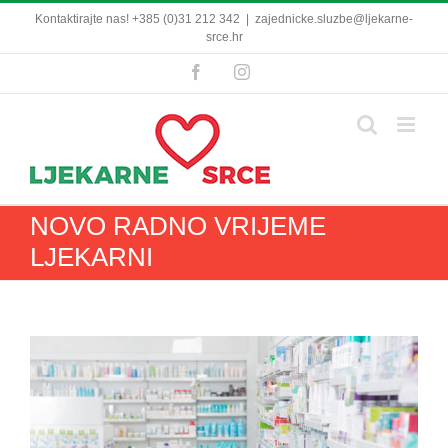
Skip
Kontaktirajte nas! +385 (0)31 212 342
|
zajednicke.sluzbe@ljekarne-
to
srce.hr
content
Facebook
Instagram
NOVO RADNO VRIJEME
LJEKARNI