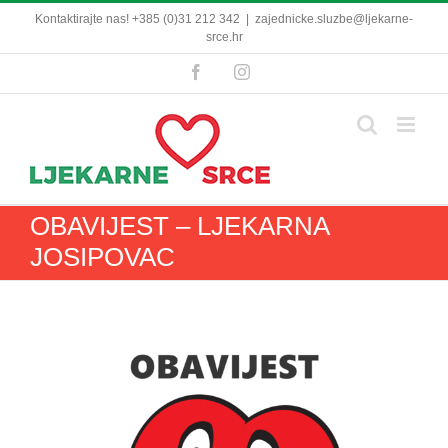
Skip
Kontaktirajte nas! +385 (0)31 212 342
|
zajednicke.sluzbe@ljekarne-
to
srce.hr
content
Facebook
Instagram
OBAVIJEST – LJEKARNA
JOSIPOVAC