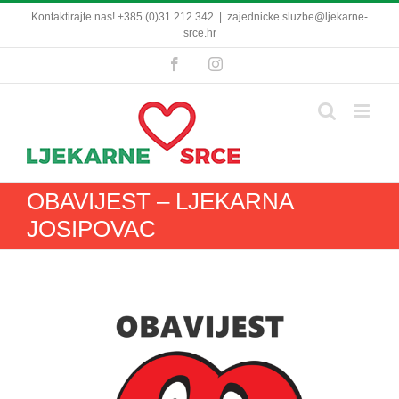
Skip
Kontaktirajte nas! +385 (0)31 212 342
|
zajednicke.sluzbe@ljekarne-
to
srce.hr
content
Facebook
Instagram
OBAVIJEST – LJEKARNA
JOSIPOVAC