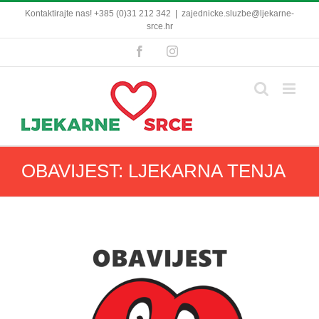
Skip
Kontaktirajte nas! +385 (0)31 212 342
|
zajednicke.sluzbe@ljekarne-
to
srce.hr
content
Facebook
Instagram
OBAVIJEST: LJEKARNA TENJA