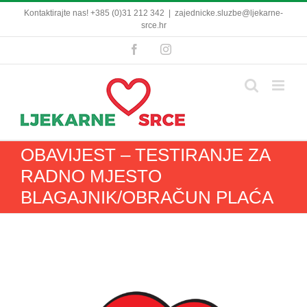
Skip
Kontaktirajte nas! +385 (0)31 212 342
|
zajednicke.sluzbe@ljekarne-
to
srce.hr
content
Facebook
Instagram
OBAVIJEST – TESTIRANJE ZA
RADNO MJESTO
BLAGAJNIK/OBRAČUN PLAĆA