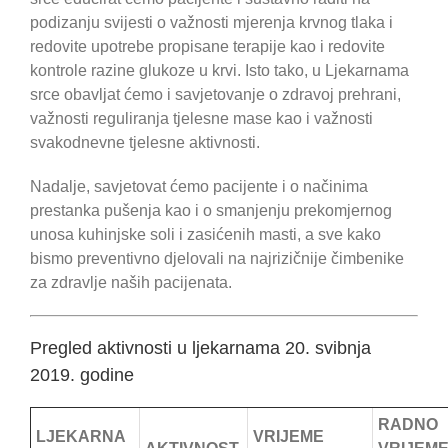
podizanju svijesti o važnosti mjerenja krvnog tlaka i
redovite upotrebe propisane terapije kao i redovite
kontrole razine glukoze u krvi. Isto tako, u Ljekarnama
srce obavljat ćemo i savjetovanje o zdravoj prehrani,
važnosti reguliranja tjelesne mase kao i važnosti
svakodnevne tjelesne aktivnosti.
Nadalje, savjetovat ćemo pacijente i o načinima
prestanka pušenja kao i o smanjenju prekomjernog
unosa kuhinjske soli i zasićenih masti, a sve kako
bismo preventivno djelovali na najrizičnije čimbenike
za zdravlje naših pacijenata.
Pregled aktivnosti u ljekarnama 20. svibnja
2019. godine
RADNO
LJEKARNA
VRIJEME