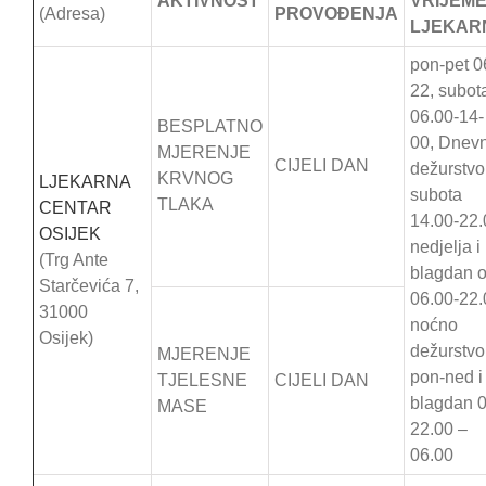
AKTIVNOST
VRIJEM
(Adresa)
PROVOĐENJA
LJEKAR
pon-pet 0
22, subot
06.00-14-
BESPLATNO
00, Dnev
MJERENJE
CIJELI DAN
dežurstvo
KRVNOG
LJEKARNA
subota
TLAKA
CENTAR
14.00-22.
OSIJEK
nedjelja i
(Trg Ante
blagdan 
Starčevića 7,
06.00-22.
31000
noćno
Osijek)
dežurstvo
MJERENJE
pon-ned i
TJELESNE
CIJELI DAN
blagdan 
MASE
22.00 –
06.00