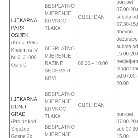
pon-pet
BESPLATNO
07.00-20.
MJERENJE
subota od
CIJELI DAN
LJEKARNA
KRVNOG
07.30-15.
PARK
TLAKA
dnevno
OSIJEK
dežurstvo
(Kralja Petra
subota od
BESPLATNO
Krešimira IV
15.00-20.
MJERENJE
br. 6, 31000
nedjeljom
RAZINE
08:00 – 10:00
Osijek)
blagdan
ŠEĆERA U
od 07.00-
KRVI
20.00
BESPLATNO
LJEKARNA
MJERENJE
CIJELI DAN
DONJI
KRVNOG
GRAD
pon-pet
TLAKA
(Prolaz kod
07.00-20.
BESPLATNO
Snježne
sub 07.30
MJERENJE
Gospe 2b,
15.00