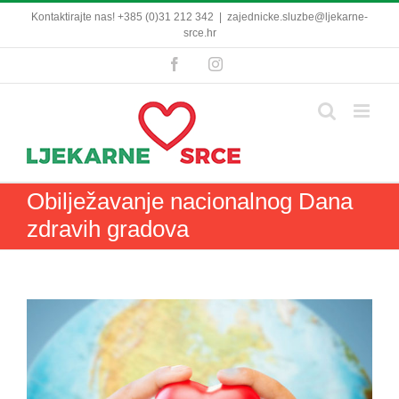
Skip
Kontaktirajte nas! +385 (0)31 212 342
|
zajednicke.sluzbe@ljekarne-
to
srce.hr
content
Facebook
Instagram
Obilježavanje nacionalnog Dana
zdravih gradova