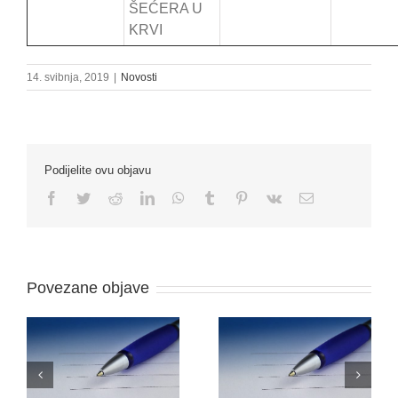
ŠEĆERA U
KRVI
14. svibnja, 2019
|
Novosti
Podijelite ovu objavu
Facebook
Twitter
Reddit
LinkedIn
WhatsApp
Tumblr
Pinterest
Vk
Email:
Povezane objave
O
NATJEČAJ ZA
ODLUKU O PRIJAMU
RADNO MJESTO –