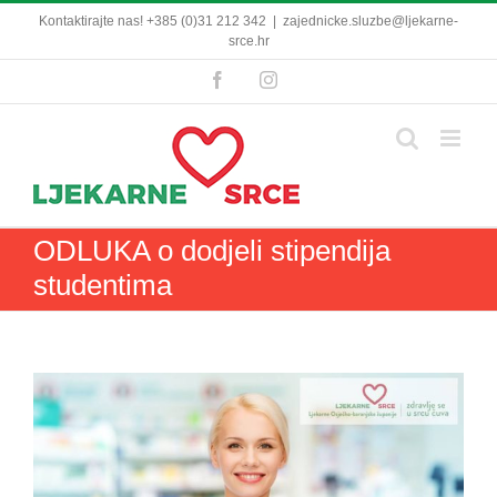
Skip
Kontaktirajte nas! +385 (0)31 212 342
|
zajednicke.sluzbe@ljekarne-
to
srce.hr
content
Facebook
Instagram
ODLUKA o dodjeli stipendija
studentima