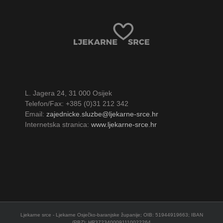
L. Jagera 24, 31 000 Osijek
Telefon/Fax: +385 (0)31 212 342
Email:
zajednicke.sluzbe@ljekarne-srce.hr
Internetska stranica:
www.ljekarne-srce.hr
Ljekarne srce - Ljekarne Osječko-baranjske županije; OIB: 51944919663; IBAN
(PBZ): HR3723400091110022264