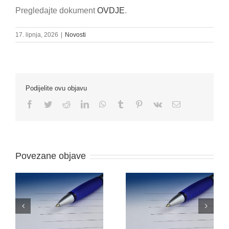
Pregledajte dokument
OVDJE
.
17. lipnja, 2026
|
Novosti
Podijelite ovu objavu
Facebook
Twitter
Reddit
LinkedIn
WhatsApp
Tumblr
Pinterest
Vk
Email:
Povezane objave
O
NATJEČAJ ZA
ODLUKU O PRIJAMU
RADNO MJESTO –
–
FARMACEUTSKI
VOZAČ/DOSTAVLJAČ