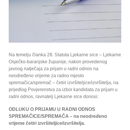
Na temelju članka 28. Statuta Ljekarne srce – Ljekarne
Osječko-baranjske županije, nakon provedenog
javnog natječaja za prijam u radni odnos na
neodređeno vrijeme za radno mjesto
spremačica/spremač – četiri izvršiteljice/izvršitelja, na
prijedlog Povjerenstva za izbor kandidata za prijam u
radni odnos, ravnatelj Ljekarne srce donosi:
ODLUKU O PRIJAMU U RADNI ODNOS
SPREMAČICE/SPREMAČA – na neodređeno
vrijeme četiri izvršiteljice/izvršitelja.