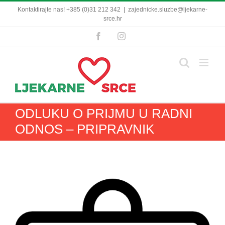
Skip
Kontaktirajte nas! +385 (0)31 212 342
|
zajednicke.sluzbe@ljekarne-
to
srce.hr
content
Facebook
Instagram
ODLUKU O PRIJMU U RADNI
ODNOS – PRIPRAVNIK