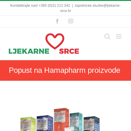
Skip
Kontaktirajte nas! +385 (0)31 212 342
|
zajednicke.sluzbe@ljekarne-
to
srce.hr
content
Facebook
Instagram
Popust na Hamapharm proizvode