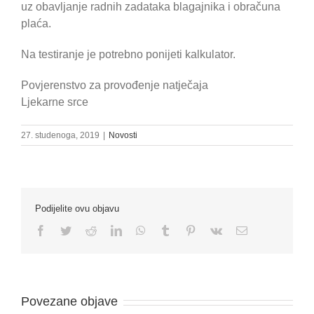
uz obavljanje radnih zadataka blagajnika i obračuna
plaća.
Na testiranje je potrebno ponijeti kalkulator.
Povjerenstvo za provođenje natječaja
Ljekarne srce
27. studenoga, 2019
|
Novosti
Podijelite ovu objavu
Facebook
Twitter
Reddit
LinkedIn
WhatsApp
Tumblr
Pinterest
Vk
Email:
Povezane objave