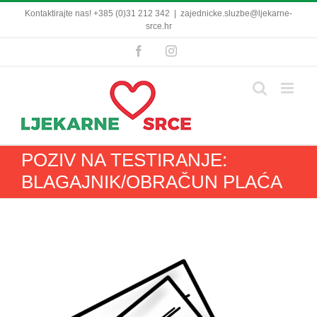
Skip
Kontaktirajte nas! +385 (0)31 212 342
|
zajednicke.sluzbe@ljekarne-
to
srce.hr
content
Facebook
Instagram
POZIV NA TESTIRANJE:
BLAGAJNIK/OBRAČUN PLAĆA