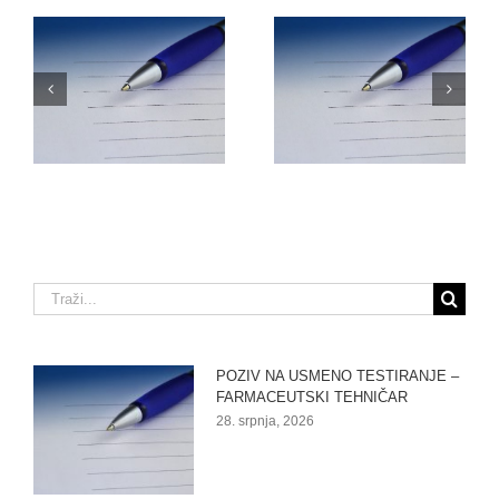
O
NATJEČAJ ZA
ODLUKU O PRIJAMU
RADNO MJESTO –
–
FARMACEUTSKI
VOZAČ/DOSTAVLJAČ
TEHNIČAR (M/Ž)
Traži...
POZIV NA USMENO TESTIRANJE –
FARMACEUTSKI TEHNIČAR
28. srpnja, 2026