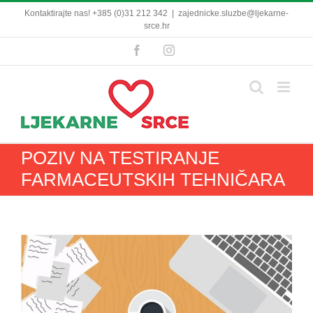
Skip
Kontaktirajte nas! +385 (0)31 212 342
|
zajednicke.sluzbe@ljekarne-
to
srce.hr
content
Facebook
Instagram
POZIV NA TESTIRANJE
FARMACEUTSKIH TEHNIČARA