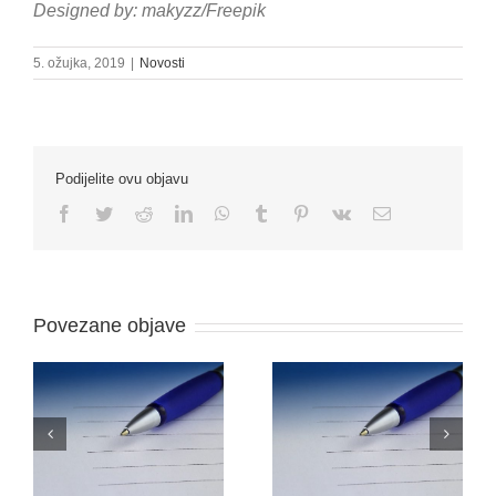
Designed by: makyzz/Freepik
5. ožujka, 2019
|
Novosti
Podijelite ovu objavu
Facebook
Twitter
Reddit
LinkedIn
WhatsApp
Tumblr
Pinterest
Vk
Email:
Povezane objave
O
NATJEČAJ ZA
ODLUKU O PRIJAMU
RADNO MJESTO –
–
FARMACEUTSKI
VOZAČ/DOSTAVLJAČ
TEHNIČAR (M/Ž)