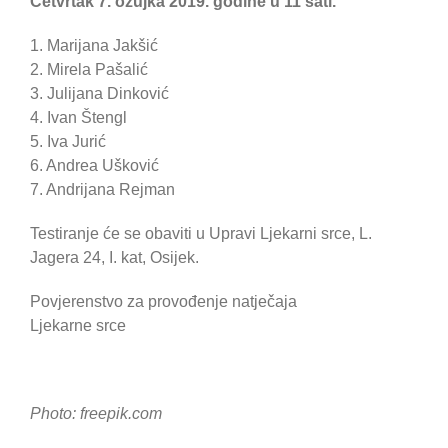
Četvrtak 7. ožujka 2019. godine u 11 sati.
1. Marijana Jakšić
2. Mirela Pašalić
3. Julijana Dinković
4. Ivan Štengl
5. Iva Jurić
6. Andrea Ušković
7. Andrijana Rejman
Testiranje će se obaviti u Upravi Ljekarni srce, L.
Jagera 24, I. kat, Osijek.
Povjerenstvo za provođenje natječaja
Ljekarne srce
Photo: freepik.com