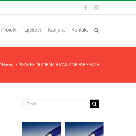
Facebook
Instagram
Projekti
Lijekovi
Karijera
Kontakt
/
Novosti
/
POZIV NA TESTIRANJE-MAGISTAR FARMACIJE
Traži...