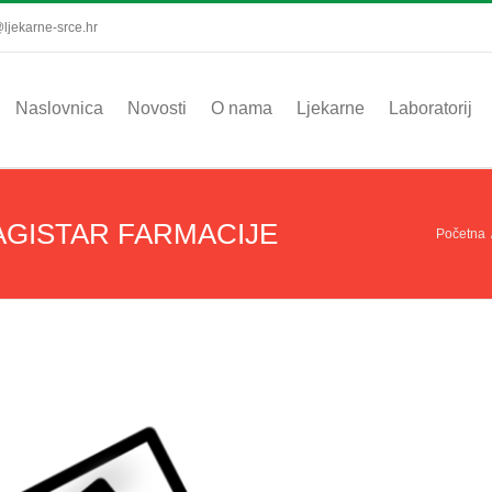
ljekarne-srce.hr
Naslovnica
Novosti
O nama
Ljekarne
Laboratorij
AGISTAR FARMACIJE
Početna