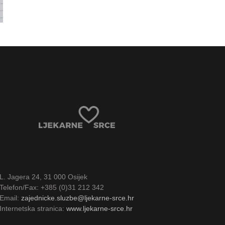
 –
cije
L. Jagera 24, 31 000 Osijek
Telefon/Fax: +385 (0)31 212 342
Email:
zajednicke.sluzbe@ljekarne-srce.hr
Internetska stranica:
www.ljekarne-srce.hr