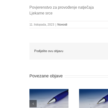
Povjerenstvo za provođenje natječaja
Ljekarne srce
11. listopada, 2023
|
Novosti
Podijelite ovu objavu
Povezane objave
ZIV NA USMENO
NATJ
ODLUKU O
TESTIRANJE –
RADNO 