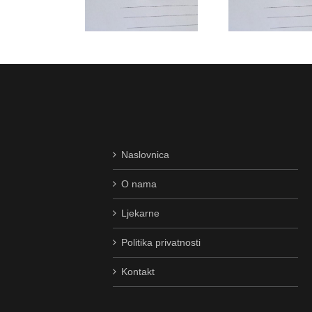
PRIJAMU –
ARMACEUTSKI
FARMA
VOZAČ/DOSTAVLJAČ
TEHNIČAR
TEHNIČ
Naslovnica
O nama
Ljekarne
Politika privatnosti
Kontakt