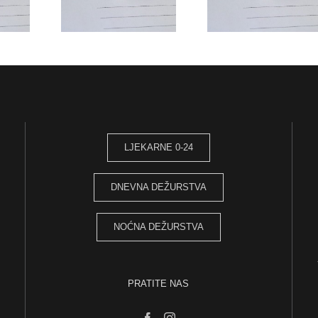
radni odnos
CEUTSKI
VOZAČ
Magistar farma
AR (M/Ž)
DOSTAVLJAČ (M/Ž)
LJEKARNE 0-24
DNEVNA DEŽURSTVA
NOĆNA DEŽURSTVA
PRATITE NAS