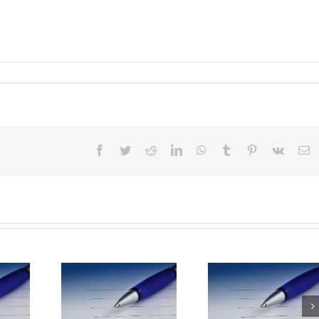
Facebook
Twitter
Reddit
LinkedIn
WhatsApp
Tumblr
Pinterest
Vk
Em
EČAJ ZA
POZIV NA USMENO
ODLUKA o prij
MJESTO –
TESTIRANJE –