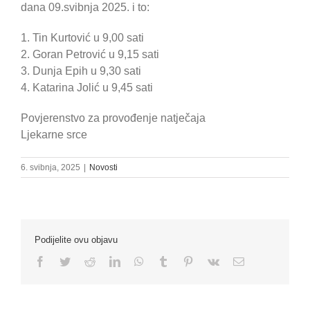
dana 09.svibnja 2025. i to:
1. Tin Kurtović u 9,00 sati
2. Goran Petrović u 9,15 sati
3. Dunja Epih u 9,30 sati
4. Katarina Jolić u 9,45 sati
Povjerenstvo za provođenje natječaja
Ljekarne srce
6. svibnja, 2025
|
Novosti
Podijelite ovu objavu
Facebook
Twitter
Reddit
LinkedIn
WhatsApp
Tumblr
Pinterest
Vk
Email: