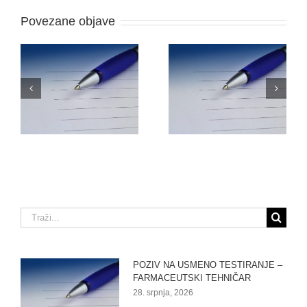
Povezane objave
O
NATJEČAJ ZA
ODLUKU O PRIJAMU
RADNO MJESTO –
–
FARMACEUTSKI
VOZAČ/DOSTAVLJAČ
TEHNIČAR (M/Ž)
Traži...
POZIV NA USMENO TESTIRANJE –
FARMACEUTSKI TEHNIČAR
28. srpnja, 2026