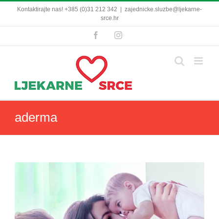
Skip
Kontaktirajte nas! +385 (0)31 212 342
|
zajednicke.sluzbe@ljekarne-
to
srce.hr
content
Facebook
Instagram
aderma