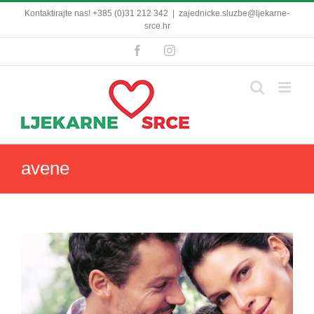
Skip
Kontaktirajte nas! +385 (0)31 212 342
|
zajednicke.sluzbe@ljekarne-
to
srce.hr
content
Facebook
Instagram
avene