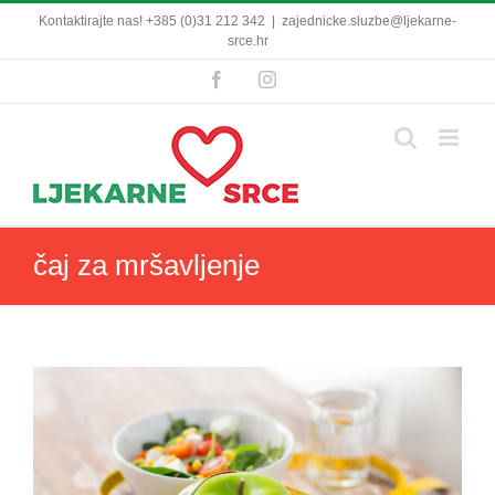
Skip
Kontaktirajte nas! +385 (0)31 212 342
|
zajednicke.sluzbe@ljekarne-
to
srce.hr
content
Facebook
Instagram
čaj za mršavljenje