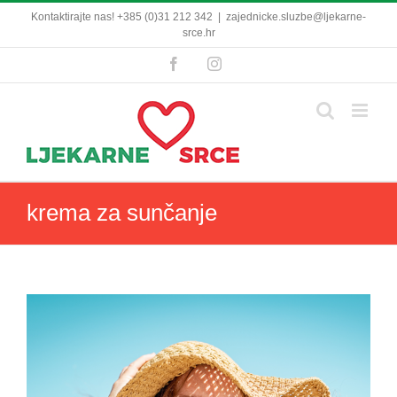
Skip
Kontaktirajte nas! +385 (0)31 212 342
|
zajednicke.sluzbe@ljekarne-
to
srce.hr
content
Facebook
Instagram
krema za sunčanje