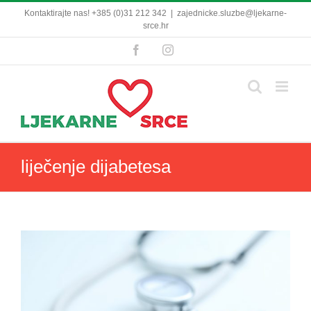
Skip
Kontaktirajte nas! +385 (0)31 212 342
|
zajednicke.sluzbe@ljekarne-
to
srce.hr
content
Facebook
Instagram
liječenje dijabetesa