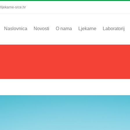
ljekarne-srce.hr
Naslovnica
Novosti
O nama
Ljekarne
Laboratorij