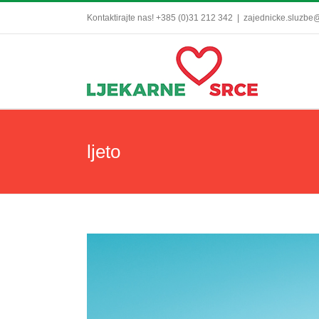
Skip
Kontaktirajte nas! +385 (0)31 212 342
|
zajednicke.sluzbe@
to
content
ljeto