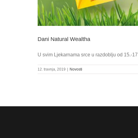
Dani Natural Wealtha
U svim Ljekarnama srce u razdoblju od 15.-17. t
12. travnja, 2019
|
Novosti