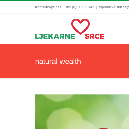
Skip
Kontaktirajte nas! +385 (0)31 212 342
|
zajednicke.sluzbe@
to
content
natural wealth