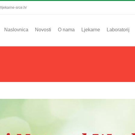
ljekarne-srce.hr
Naslovnica
Novosti
O nama
Ljekarne
Laboratorij