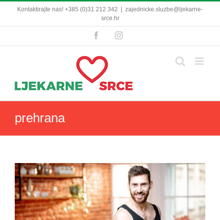
Skip
Kontaktirajte nas! +385 (0)31 212 342
|
zajednicke.sluzbe@ljekarne-
to
srce.hr
content
Facebook
Instagram
prehrana