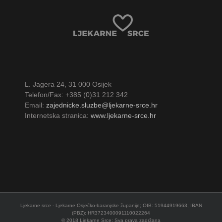
L. Jagera 24, 31 000 Osijek
Telefon/Fax: +385 (0)31 212 342
Email:
zajednicke.sluzbe@ljekarne-srce.hr
Internetska stranica:
www.ljekarne-srce.hr
Ljekarne srce - Ljekarne Osječko-baranjske županije; OIB: 51944919663; IBAN
(PBZ): HR3723400091110022264
© 2018 Ljekarne Srce; Sva prava zadržana