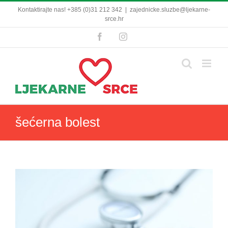
Skip
Kontaktirajte nas! +385 (0)31 212 342
|
zajednicke.sluzbe@ljekarne-
to
srce.hr
content
Facebook
Instagram
šećerna bolest