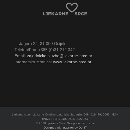
L. Jagera 24, 31 000 Osijek
Telefon/Fax: +385 (0)31 212 342
Email:
zajednicke.sluzbe@ljekarne-srce.hr
Internetska stranica:
www.ljekarne-srce.hr
Ljekarne srce - Ljekarne Osječko-baranjske županije; OIB: 51944919663; IBAN
(PBZ): HR3723400091110022264
© 2018 Ljekarne Srce; Sva prava zadržana
Designed with passion by Dot-IT