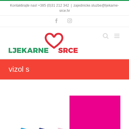
Skip
Kontaktirajte nas! +385 (0)31 212 342
|
zajednicke.sluzbe@ljekarne-
to
srce.hr
content
Facebook
Instagram
vizol s