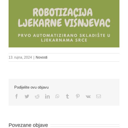
13. rujna, 2024
|
Novosti
Podijelite ovu objavu
Facebook
Twitter
Reddit
LinkedIn
WhatsApp
Tumblr
Pinterest
Vk
Email:
Povezane objave