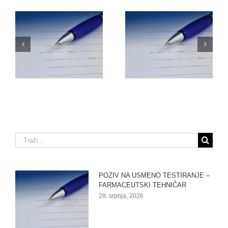
O
NATJEČAJ ZA
ODLUKU O PRIJAMU
RADNO MJESTO –
–
FARMACEUTSKI
VOZAČ/DOSTAVLJAČ
TEHNIČAR (M/Ž)
Traži...
POZIV NA USMENO TESTIRANJE –
FARMACEUTSKI TEHNIČAR
28. srpnja, 2026