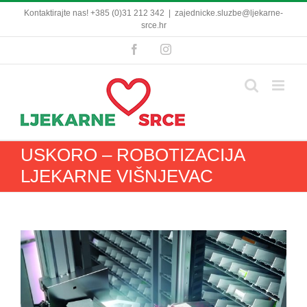
Skip
Kontaktirajte nas! +385 (0)31 212 342
|
zajednicke.sluzbe@ljekarne-
to
srce.hr
content
Facebook
Instagram
USKORO – ROBOTIZACIJA
LJEKARNE VIŠNJEVAC