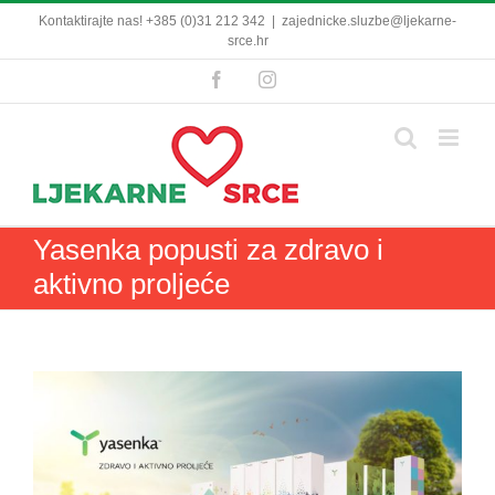
Skip
Kontaktirajte nas! +385 (0)31 212 342
|
zajednicke.sluzbe@ljekarne-
to
srce.hr
content
Facebook
Instagram
Yasenka popusti za zdravo i
aktivno proljeće