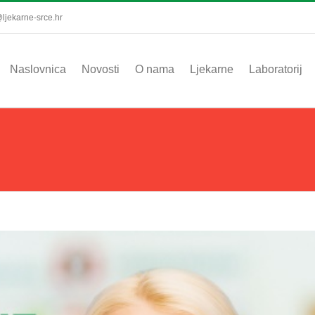
ljekarne-srce.hr
Naslovnica
Novosti
O nama
Ljekarne
Laboratorij