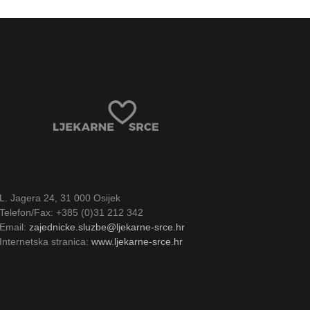
L. Jagera 24, 31 000 Osijek
Telefon/Fax: +385 (0)31 212 342
Email:
zajednicke.sluzbe@ljekarne-srce.hr
Internetska stranica:
www.ljekarne-srce.hr