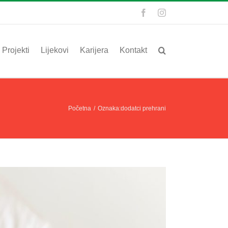
Facebook
Instagram
Projekti
Lijekovi
Karijera
Kontakt
Početna
/
Oznaka:
dodatci prehrani