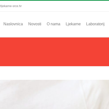
ljekarne-srce.hr
Naslovnica
Novosti
O nama
Ljekarne
Laboratorij