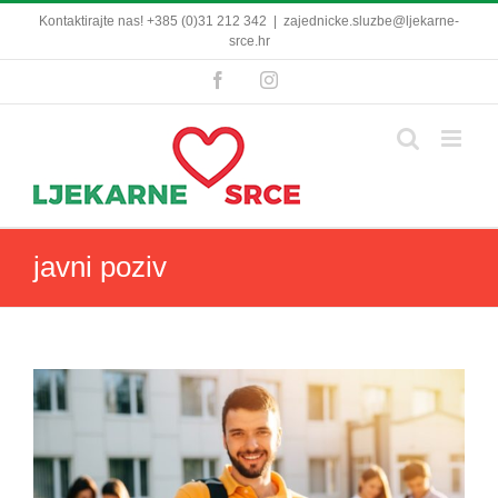
Skip
Kontaktirajte nas! +385 (0)31 212 342
|
zajednicke.sluzbe@ljekarne-
to
srce.hr
content
Facebook
Instagram
javni poziv