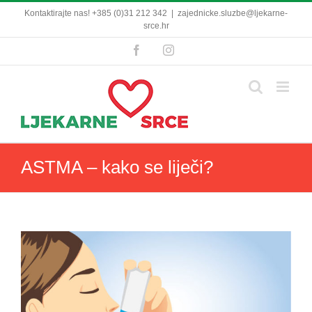
Skip
Kontaktirajte nas! +385 (0)31 212 342
|
zajednicke.sluzbe@ljekarne-
to
srce.hr
content
Facebook
Instagram
ASTMA – kako se liječi?