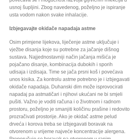
usnoj šupljini. Zbog navedenog, poželjno je ispiranje
usta vodom nakon svake inhalacije.
Izbjegavajte okidače napadaja astme
Osim primjene lijekova, liječenje astme uključuje i
vježbe disanja koje su potrebne za jačanje dišnog
sustava. Najjednostavniji način jačanja mišića je
pojačano disanje, kombinacija dubokih i sporih
udisaja i izdisaja. Time se jača prsni koš i povećava
unos kisika. Za kontrolu astme potrebno je i izbjegavati
okidače napadaja. Duhanski dim može isprovocirati
napadaj pa astmatičari i njihovi ukućani ne bi smjeli
pušiti. Važno je voditi računa i o životnom i radnom
prostoru, poželjno je smanjiti količinu prašine i redovito
prozračivati prostorije. Ako je okidač astme pelud
drveća i korova treba se izbjegavati boravak na
otvorenom u vrijeme najveće koncentracije alergena.
Preporučuje se boravak na otvorenom u ranim