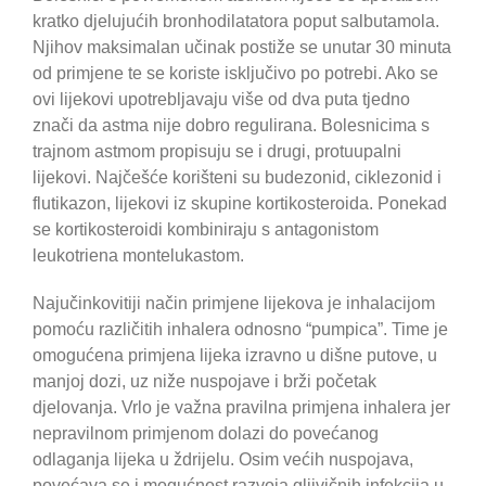
kratko djelujućih bronhodilatatora poput salbutamola.
Njihov maksimalan učinak postiže se unutar 30 minuta
od primjene te se koriste isključivo po potrebi. Ako se
ovi lijekovi upotrebljavaju više od dva puta tjedno
znači da astma nije dobro regulirana. Bolesnicima s
trajnom astmom propisuju se i drugi, protuupalni
lijekovi. Najčešće korišteni su budezonid, ciklezonid i
flutikazon, lijekovi iz skupine kortikosteroida. Ponekad
se kortikosteroidi kombiniraju s antagonistom
leukotriena montelukastom.
Najučinkovitiji način primjene lijekova je inhalacijom
pomoću različitih inhalera odnosno “pumpica”. Time je
omogućena primjena lijeka izravno u dišne putove, u
manjoj dozi, uz niže nuspojave i brži početak
djelovanja. Vrlo je važna pravilna primjena inhalera jer
nepravilnom primjenom dolazi do povećanog
odlaganja lijeka u ždrijelu. Osim većih nuspojava,
povećava se i mogućnost razvoja gljivičnih infekcija u