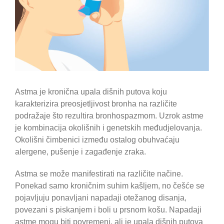
Astma je kronična upala dišnih putova koju
karakterizira preosjetljivost bronha na različite
podražaje što rezultira bronhospazmom. Uzrok astme
je kombinacija okolišnih i genetskih međudjelovanja.
Okolišni čimbenici između ostalog obuhvaćaju
alergene, pušenje i zagađenje zraka.
Astma se može manifestirati na različite načine.
Ponekad samo kroničnim suhim kašljem, no češće se
pojavljuju ponavljani napadaji otežanog disanja,
povezani s piskanjem i boli u prsnom košu. Napadaji
astme mogu biti povremeni, ali je upala dišnih putova