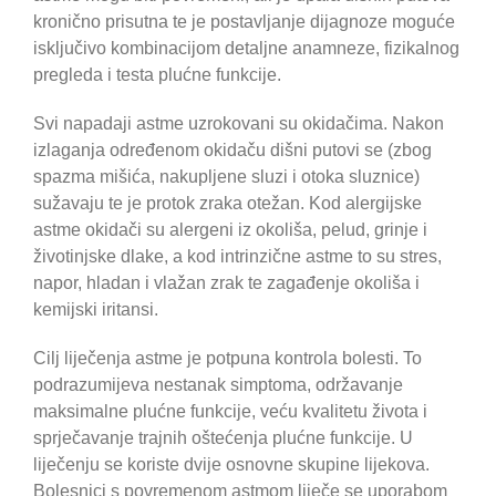
kronično prisutna te je postavljanje dijagnoze moguće
isključivo kombinacijom detaljne anamneze, fizikalnog
pregleda i testa plućne funkcije.
Svi napadaji astme uzrokovani su okidačima. Nakon
izlaganja određenom okidaču dišni putovi se (zbog
spazma mišića, nakupljene sluzi i otoka sluznice)
sužavaju te je protok zraka otežan. Kod alergijske
astme okidači su alergeni iz okoliša, pelud, grinje i
životinjske dlake, a kod intrinzične astme to su stres,
napor, hladan i vlažan zrak te zagađenje okoliša i
kemijski iritansi.
Cilj liječenja astme je potpuna kontrola bolesti. To
podrazumijeva nestanak simptoma, održavanje
maksimalne plućne funkcije, veću kvalitetu života i
sprječavanje trajnih oštećenja plućne funkcije. U
liječenju se koriste dvije osnovne skupine lijekova.
Bolesnici s povremenom astmom liječe se uporabom