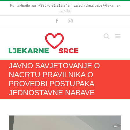
Skip
Kontaktirajte nas! +385 (0)31 212 342
|
zajednicke.sluzbe@ljekarne-
to
srce.hr
content
Facebook
Instagram
JAVNO SAVJETOVANJE O
NACRTU PRAVILNIKA O
PROVEDBI POSTUPAKA
JEDNOSTAVNE NABAVE