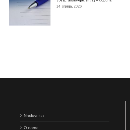
Vozač/dostavljač (m/ž) – dopuna
14. srpnja, 2026
Naslovnica
O nama