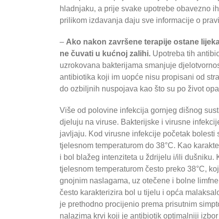
hladnjaku, a prije svake upotrebe obavezno ih t
prilikom izdavanja daju sve informacije o pravil
–
Ako nakon završene terapije ostane lijeka
ne čuvati u kućnoj zalihi.
Upotreba tih antibio
uzrokovana bakterijama smanjuje djelotvornost
antibiotika koji im uopće nisu propisani od st
do ozbiljnih nuspojava kao što su po život opas
Više od polovine infekcija gornjeg dišnog susta
djeluju na viruse. Bakterijske i virusne infekci
javljaju. Kod virusne infekcije početak bolest
tjelesnom temperaturom do 38°C. Kao karakteri
i bol blažeg intenziteta u ždrijelu i/ili dušnik
tjelesnom temperaturom često preko 38°C, koja
gnojnim naslagama, uz otečene i bolne limfne 
često karakterizira bol u tijelu i opća malaksalo
je prethodno procijenio prema prisutnim simp
nalazima krvi koji je antibiotik optimalniji izbo