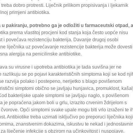
reba dobro protresti. Liječnik prilikom propisivanja i ljekarnik
noj primjeni antibiotika.
 u pakiranju, potrebno ga je odložiti u farmaceutski otpad, 
tika prema vlastitoj procjeni kod stanja koja često uopće nisu
 i povećava rezistenciju bakterija. Davanje drugoj osobi
rane liječnika uz povećavanje rezistencije bakterija može dovesti
na alergija na penicilinske antibiotike.
va su virusne i upotreba antibiotika je tada suvišna jer ne
je razlikuju se po pojavi karakterističnih simptoma koji se kod nji
i se razvija polako i postepeno, nerijetko s blago povišenom
stični simptomi obično se javljaju hunjavica, promuklost, kašal
u. Kod bakterijske upale simptomi se javljaju naglo, s povišenom
 je popraćena jakom boli u grlu, izrazito crvenim ždrijelom s
čvorove. Opći simptomi svake upale mogu biti vrlo izraženi te i
st. Antibiotike treba uzimati isključivo po preporuci liječnika koji
tomima, znanstvenim dokazima, iskustvu te nekad i jednostavni
r za liječenje infekcije s obzirom na učinkovitost i nuspojave.