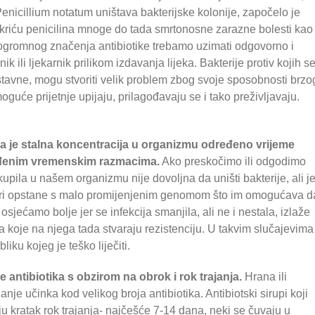
enicillium notatum uništava bakterijske kolonije, započelo je
tkriću penicilina mnoge do tada smrtonosne zarazne bolesti kao
og ogromnog značenja antibiotike trebamo uzimati odgovorno i
 ili ljekarnik prilikom izdavanja lijeka. Bakterije protiv kojih s
stavne, mogu stvoriti velik problem zbog svoje sposobnosti brzo
uće prijetnje upijaju, prilagođavaju se i tako preživljavaju.
na je stalna koncentracija u organizmu određeno vrijeme
eđenim vremenskim razmacima.
Ako preskočimo ili odgodimo
upila u našem organizmu nije dovoljna da uništi bakterije, ali j
kćeri opstane s malo promijenjenim genomom što im omogućava d
osjećamo bolje jer se infekcija smanjila, ali ne i nestala, izlaže
 koje na njega tada stvaraju rezistenciju. U takvim slučajevima
iku kojeg je teško liječiti.
 antibiotika s obzirom na obrok i rok trajanja.
Hrana ili
anje učinka kod velikog broja antibiotika. Antibiotski sirupi koji
u kratak rok trajanja- najčešće 7-14 dana, neki se čuvaju u