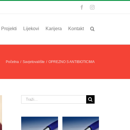
Facebook
Instagram
Projekti
Lijekovi
Karijera
Kontakt
Početna
/
Savjetovalište
/
OPREZNO S ANTIBIOTICIMA
Traži...