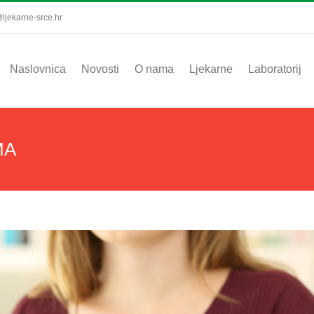
ljekarne-srce.hr
Naslovnica
Novosti
O nama
Ljekarne
Laboratorij
MA