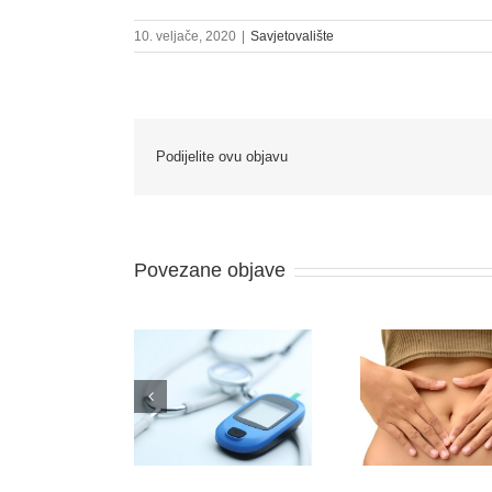
10. veljače, 2020
|
Savjetovalište
Podijelite ovu objavu
Povezane objave
Zašto l
DIJABETES –
Probiotici u službi
postavlj
ĆERNA BOLEST
zdravlja
pit