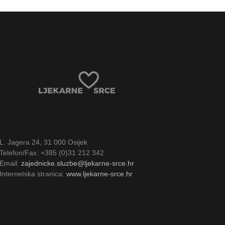
L. Jagera 24, 31 000 Osijek
Telefon/Fax: +385 (0)31 212 342
Email:
zajednicke.sluzbe@ljekarne-srce.hr
Internetska stranica:
www.ljekarne-srce.hr