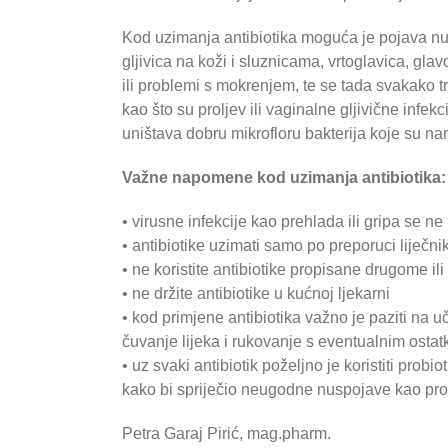
Kod uzimanja antibiotika moguća je pojava nu
gljivica na koži i sluznicama, vrtoglavica, gl
ili problemi s mokrenjem, te se tada svakako tr
kao što su proljev ili vaginalne gljivične infe
uništava dobru mikrofloru bakterija koje su
Važne napomene kod uzimanja antibiotika:
• virusne infekcije kao prehlada ili gripa se ne 
• antibiotike uzimati samo po preporuci liječni
• ne koristite antibiotike propisane drugome ili
• ne držite antibiotike u kućnoj ljekarni
• kod primjene antibiotika važno je paziti na uč
čuvanje lijeka i rukovanje s eventualnim ostat
• uz svaki antibiotik poželjno je koristiti pr
kako bi spriječio neugodne nuspojave kao prolje
Petra Garaj Pirić, mag.pharm.