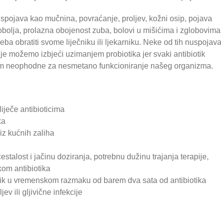
spojava kao mučnina, povraćanje, proljev, kožni osip, pojava
avobolja, prolazna obojenost zuba, bolovi u mišićima i zglobovima
eba obratiti svome liječniku ili ljekarniku. Neke od tih nuspojav
kcije možemo izbjeći uzimanjem probiotika jer svaki antibiotik
 nam neophodne za nesmetano funkcioniranje našeg organizma.
liječe antibioticima
ka
 iz kućnih zaliha
estalost i jačinu doziranja, potrebnu dužinu trajanja terapije,
kom antibiotika
obiotik u vremenskom razmaku od barem dva sata od antibiotika
v ili gljivične infekcije