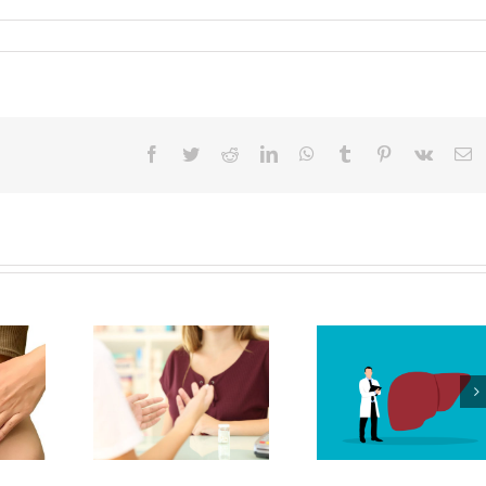
Facebook
Twitter
Reddit
LinkedIn
WhatsApp
Tumblr
Pinterest
Vk
Em
jekarnici
Poremećaj os
Ne zanemarujte
aju toliko
mirisa u Post-
zdravlje vaše jetre
anja?
sindromu