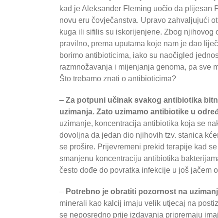
kad je Aleksander Fleming uočio da plijesan P
novu eru čovječanstva. Upravo zahvaljujući o
kuga ili sifilis su iskorijenjene. Zbog njihov
pravilno, prema uputama koje nam je dao liječnik
borimo antibioticima, iako su naočigled jedno
razmnožavanja i mijenjanja genoma, pa sve mog
Što trebamo znati o antibioticima?
–
Za potpuni učinak svakog antibiotika bit
uzimanja. Zato uzimamo antibiotike u odr
uzimanje, koncentracija antibiotika koja se nak
dovoljna da jedan dio njihovih tzv. stanica 
se prošire. Prijevremeni prekid terapije kad se 
smanjenu koncentraciju antibiotika bakterijama
često dođe do povratka infekcije u još jačem obl
–
Potrebno je obratiti pozornost na uzimanje
minerali kao kalcij imaju velik utjecaj na postiz
se neposredno prije izdavanja pripremaju imaj