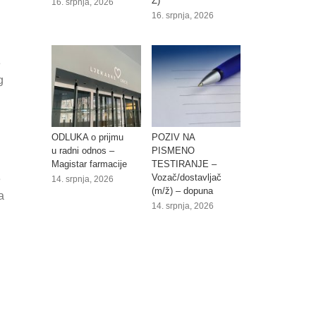
Ž)
16. srpnja, 2026
16. srpnja, 2026
e
g
ODLUKA o prijmu
POZIV NA
u radni odnos –
PISMENO
Magistar farmacije
TESTIRANJE –
Vozač/dostavljač
e
14. srpnja, 2026
(m/ž) – dopuna
a
14. srpnja, 2026