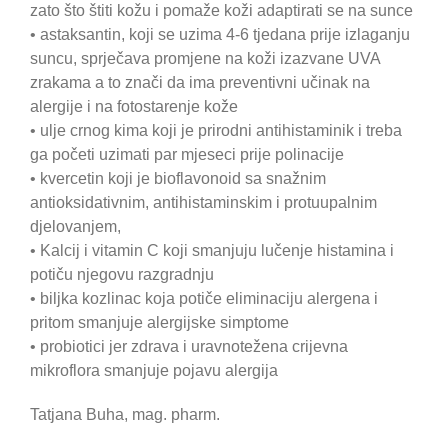
zato što štiti kožu i pomaže koži adaptirati se na sunce
• astaksantin, koji se uzima 4-6 tjedana prije izlaganju
suncu, sprječava promjene na koži izazvane UVA
zrakama a to znači da ima preventivni učinak na
alergije i na fotostarenje kože
• ulje crnog kima koji je prirodni antihistaminik i treba
ga početi uzimati par mjeseci prije polinacije
• kvercetin koji je bioflavonoid sa snažnim
antioksidativnim, antihistaminskim i protuupalnim
djelovanjem,
• Kalcij i vitamin C koji smanjuju lučenje histamina i
potiču njegovu razgradnju
• biljka kozlinac koja potiče eliminaciju alergena i
pritom smanjuje alergijske simptome
• probiotici jer zdrava i uravnotežena crijevna
mikroflora smanjuje pojavu alergija
Tatjana Buha, mag. pharm.