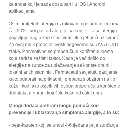
kalendar koji je sada dostupan i u iOS i Android
aplikacijama.
Osim proljetnih alergija uzrokovanih peludnim zrncima
čak 20% ljudi pati od alergije na sunce. Ta se alergija
pojavljuje naglo kao sitni čvorići ili mjehurići uz svrbež.
Za ovaj oblik preosjetljivosti odgovorne su UVA i UVB
zrake. Preventivno se preporučuje korištenje krema
koje sadrže zaštitni faktor. Kada je već došlo do
alergije na sunce za ublažavanje se koriste oralni i
lokalni antihistaminici. Farmaceuti savjetuju pacijente
kako odabrati najprikladniji preparat s obzirom na tip
kože i kod jako osjetljivih osoba preporučuju korištenje
dodataka prehrani koji štite kožu od oštećenja.
Mnogi dodaci prehrani mogu pomoći kod
prevencije i ublažavanja simptoma alergije, a to su:
• beta-karoten koji se unosi 4-6 tjedana prije sunčanja