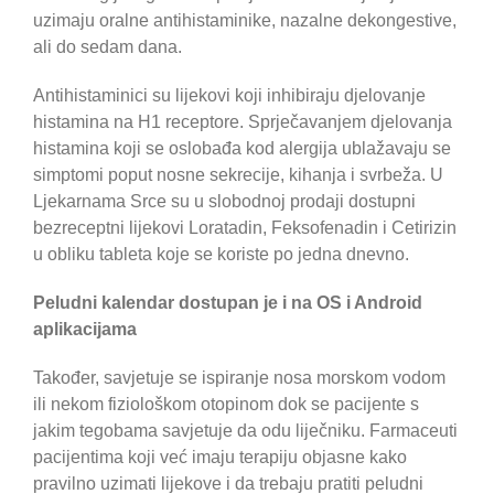
uzimaju oralne antihistaminike, nazalne dekongestive,
ali do sedam dana.
Antihistaminici su lijekovi koji inhibiraju djelovanje
histamina na H1 receptore. Sprječavanjem djelovanja
histamina koji se oslobađa kod alergija ublažavaju se
simptomi poput nosne sekrecije, kihanja i svrbeža. U
Ljekarnama Srce su u slobodnoj prodaji dostupni
bezreceptni lijekovi Loratadin, Feksofenadin i Cetirizin
u obliku tableta koje se koriste po jedna dnevno.
Peludni kalendar dostupan je i na OS i Android
aplikacijama
Također, savjetuje se ispiranje nosa morskom vodom
ili nekom fiziološkom otopinom dok se pacijente s
jakim tegobama savjetuje da odu liječniku. Farmaceuti
pacijentima koji već imaju terapiju objasne kako
pravilno uzimati lijekove i da trebaju pratiti peludni