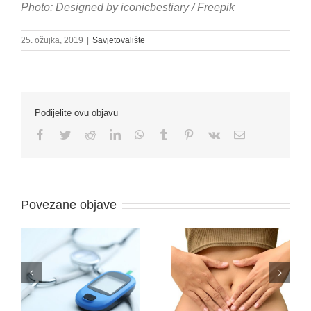
Photo: Designed by iconicbestiary / Freepik
25. ožujka, 2019
|
Savjetovalište
Podijelite ovu objavu
Facebook
Twitter
Reddit
LinkedIn
WhatsApp
Tumblr
Pinterest
Vk
Email:
Povezane objave
Zašto ljekarnici
Probiotici u službi
postavljaju toliko
T
zdravlja
pitanja?