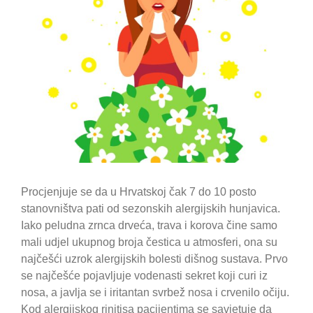
Procjenjuje se da u Hrvatskoj čak 7 do 10 posto
stanovništva pati od sezonskih alergijskih hunjavica.
Iako peludna zrnca drveća, trava i korova čine samo
mali udjel ukupnog broja čestica u atmosferi, ona su
najčešći uzrok alergijskih bolesti dišnog sustava. Prvo
se najčešće pojavljuje vodenasti sekret koji curi iz
nosa, a javlja se i iritantan svrbež nosa i crvenilo očiju.
Kod alergijskog rinitisa pacijentima se savjetuje da