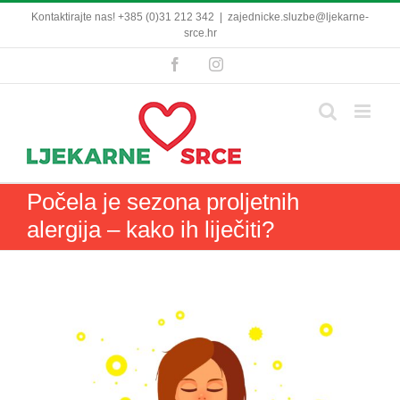
Skip
Kontaktirajte nas! +385 (0)31 212 342
|
zajednicke.sluzbe@ljekarne-
to
srce.hr
content
Facebook
Instagram
Počela je sezona proljetnih
alergija – kako ih liječiti?