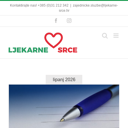
Skip
Kontaktirajte nas! +385 (0)31 212 342
|
zajednicke.sluzbe@ljekarne-
to
srce.hr
content
Facebook
Instagram
lipanj 2026